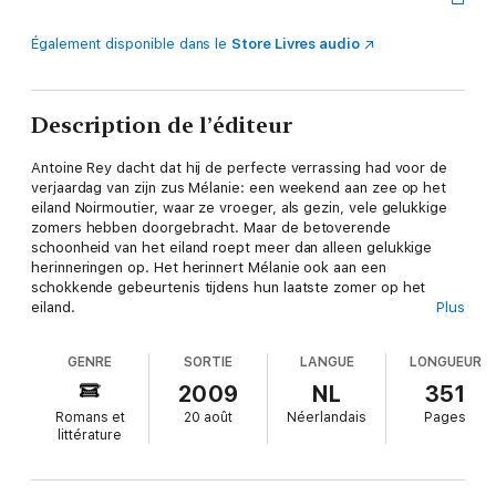
Également disponible dans le
Store Livres audio
Description de l’éditeur
Antoine Rey dacht dat hij de perfecte verrassing had voor de
verjaardag van zijn zus Mélanie: een weekend aan zee op het
eiland Noirmoutier, waar ze vroeger, als gezin, vele gelukkige
zomers hebben doorgebracht. Maar de betoverende
schoonheid van het eiland roept meer dan alleen gelukkige
herinneringen op. Het herinnert Mélanie ook aan een
schokkende gebeurtenis tijdens hun laatste zomer op het
eiland.
Plus
Wanneer Mélanie eindelijk de moed verzamelt om Antoine te
GENRE
SORTIE
LANGUE
LONGUEUR
vertellen wat ze weet, verandert dat alles. In de nasleep van
deze onthulling moet Antoine niet alleen zijn verleden onder
2009
NL
351
ogen zien, maar ook zijn moeizame relaties met zijn eigen
Romans et
20 août
Néerlandais
Pages
kinderen. Hoe goed kent hij zijn moeder, zijn kinderen, en zelfs
littérature
zichzelf eigenlijk?