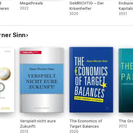
d
Megathreats
GeldRICHTIG – Der
Endspie
ieren
2022
Krisenhelfer
Kapital
2020
2021
rner Sinn
Verspielt nicht eure
The Economics of
The Gr
Zukunft!
Target Balances
2012
2013
2020