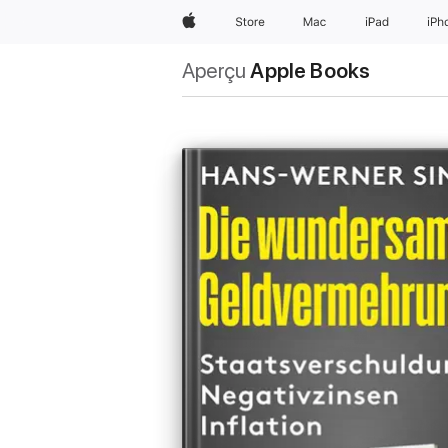
Apple
Store
Mac
iPad
iPh
Aperçu
Apple Books