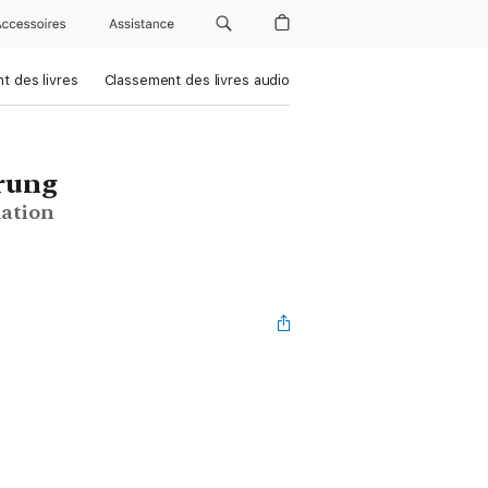
Accessoires
Assistance
t des livres
Classement des livres audio
rung
lation