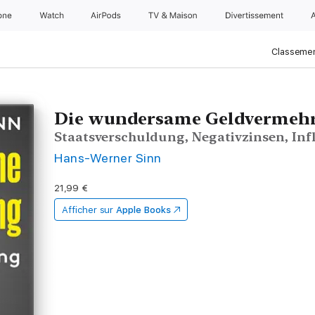
one
Watch
AirPods
TV & Maison
Divertissements
Classemen
Die wundersame Geldvermeh
Staatsverschuldung, Negativzinsen, Inf
Hans-Werner Sinn
21,99 €
Afficher sur
Apple Books