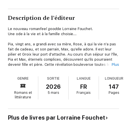
Description de l’éditeur
Le nouveau roman
feel good
de Lorraine Fouchet.
Une ode à la vie et à la famille choisie...
Pia, vingt ans, a grandi avec sa mère, Rose, à qui la vie n'a pas
fait de cadeau, et son parrain, Max, qu'elle adore. Il est leur
pilier et Groix leur port d'attache. Au cours d'un séjour sur l'île,
Pia et Max, éternels complices, découvrent qu'ils pourraient
devenir fille et père. Cette révélation bouleverse toutes leurs
Plus
certitudes. Lorraine Fouchet, l'autrice du best-seller
Entre ciel
et Lou
nous offre un concentré d'émotion grâce aux péripéties
GENRE
SORTIE
LANGUE
LONGUEUR
que vivent ses personnages.
2026
FR
147
Parrain et filleule envisagent de se lancer alors dans une
Romans et
5 mars
Français
Pages
procédure d'adoption sans en parler à Rose, qui de son côté
littérature
prépare une surprise que Pia n'appréciera guère. Sous le poids
des non-dits le trio frise l'implosion et lorsque le père
biologique de Pia, Oscar, débarque dans l'équation, tous
devront se remettre en question.
Plus de livres par Lorraine Fouchet
Pia, Rose, Max et Oscar, cabossés par l'existence, ne