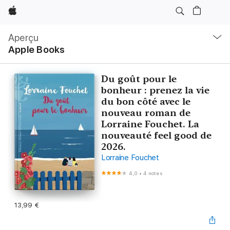
Apple
Navigation
locale
Aperçu
Ouvrir
Apple Books
menu
Du goût pour le
bonheur : prenez la vie
du bon côté avec le
nouveau roman de
Lorraine Fouchet. La
nouveauté feel good de
2026.
Lorraine Fouchet
4,0
•
4 notes
13,99 €