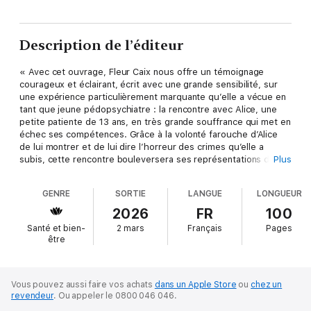
Description de l’éditeur
« Avec cet ouvrage, Fleur Caix nous offre un témoignage
courageux et éclairant, écrit avec une grande sensibilité, sur
une expérience particulièrement marquante qu’elle a vécue en
tant que jeune pédopsychiatre : la rencontre avec Alice, une
petite patiente de 13 ans, en très grande souffrance qui met en
échec ses compétences. Grâce à la volonté farouche d’Alice
de lui montrer et de lui dire l’horreur des crimes qu’elle a
subis, cette rencontre bouleversera ses représentations de la
Plus
maladie mentale et sa pratique médicale, et s’avérera
incroyablement formatrice en agissant comme le révélateur
GENRE
SORTIE
LANGUE
LONGUEUR
d’une réalité jusque-là insoupçonnée et impensable : l’inceste
et les violences sexuelles faites aux enfants et leurs graves
2026
FR
100
conséquences psychotraumatiques ». Dr Muriel Salmona
Santé et bien-
2 mars
Français
Pages
être
Vous pouvez aussi faire vos achats
dans un Apple Store
ou
chez un
revendeur
.
Ou appeler le 0800 046 046.