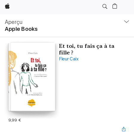
Apple
Navigation
locale
Aperçu
Ouvrir
Apple Books
menu
Et toi, tu fais ça à ta
fille ?
Fleur Caix
9,99 €