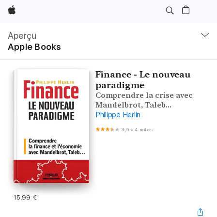
Apple
Navigation
locale
Aperçu
Ouvrir
Apple Books
menu
Finance - Le nouveau
paradigme
Comprendre la crise avec
Mandelbrot, Taleb...
Philippe Herlin
3,5
•
4 notes
15,99 €