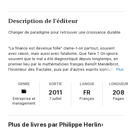
Description de l’éditeur
Changer de paradigme pour retrouver une croissance durable
"La finance est devenue folle" clame-t-on partout, souvent
avec raison, mais aussi avec fatalisme. Que faire ? On ignore
souvent que le mal a été diagnostiqué depuis longtemps, en
premier lieu par le mathématicien français Benoît Mandelbrot,
l'inventeur des fractales, puis par d'autres esprits iconoclastes
Plus
tel Nassim Taleb, le découvreur des "cygnes noirs".
GENRE
SORTIE
LANGUE
LONGUEUR
Philippe Herlin revient dans ce livre sur la naissance de la
2011
FR
208
finance moderne et ses développements jusqu'à nos jours,
Entreprise et
7 juillet
Français
Pages
pour mettre en lumière les erreurs de ce modèle. À partir de
management
nombreux exemples - et d'une relecture originale du jeu du
Monopoly ! -, dans une approche claire et accessible, il montre
que le paradigme actuel doit être totalement repensé.
Plus de livres par Philippe Herlin