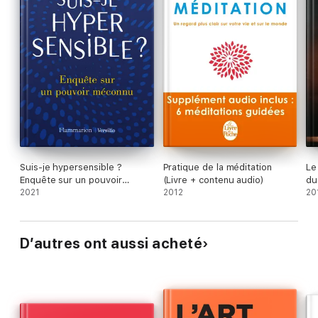
Suis-je hypersensible ?
Pratique de la méditation
Le
Enquête sur un pouvoir
(Livre + contenu audio)
du
méconnu
2021
2012
20
D’autres ont aussi acheté