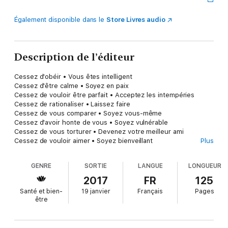
Également disponible dans le
Store Livres audio
Description de l’éditeur
Cessez d'obéir • Vous êtes intelligent
Cessez d'être calme • Soyez en paix
Cessez de vouloir être parfait • Acceptez les intempéries
Cessez de rationaliser • Laissez faire
Cessez de vous comparer • Soyez vous-même
Cessez d'avoir honte de vous • Soyez vulnérable
Cessez de vous torturer • Devenez votre meilleur ami
Cessez de vouloir aimer • Soyez bienveillant
Plus
" Un livre extrêmement libérateur et déculpabilisant. " -
GENRE
SORTIE
LANGUE
LONGUEUR
Psychologies Magazine
2017
FR
125
Philosophe et écrivain, Fabrice Midal est l'un des principaux
Santé et bien-
19 janvier
Français
Pages
enseignants de la méditation en France. Il a publié de nombreux
être
livres à succès.