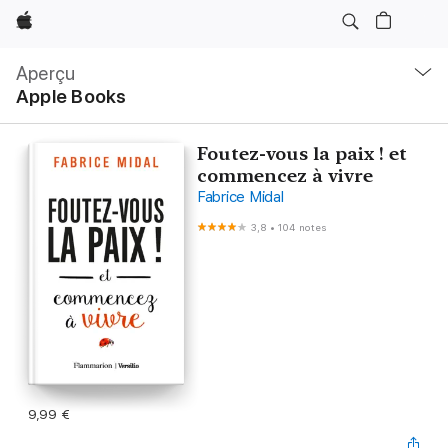
Apple
Navigation
locale
Aperçu
Ouvrir
Apple Books
menu
Foutez-vous la paix ! et
commencez à vivre
Fabrice Midal
3,8
•
104 notes
9,99 €