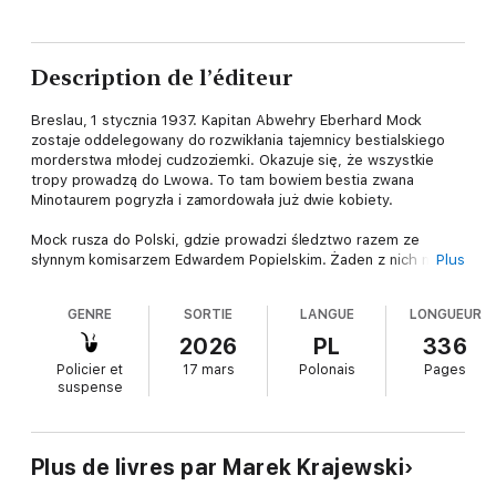
Description de l’éditeur
Breslau, 1 stycznia 1937. Kapitan Abwehry Eberhard Mock
zostaje oddelegowany do rozwikłania tajemnicy bestialskiego
morderstwa młodej cudzoziemki. Okazuje się, że wszystkie
tropy prowadzą do Lwowa. To tam bowiem bestia zwana
Minotaurem pogryzła i zamordowała już dwie kobiety.
Mock rusza do Polski, gdzie prowadzi śledztwo razem ze
słynnym komisarzem Edwardem Popielskim. Żaden z nich nie
Plus
podejrzewa nawet, jak bardzo ta sprawa zwiąże ich ze sobą.
GENRE
SORTIE
LANGUE
LONGUEUR
Minotaur śledzi każdy ruch policjantów, manipuluje nimi, by w
końcu doprowadzić Popielskiego niemal na skraj załamania.
2026
PL
336
Policier et
17 mars
Polonais
Pages
Czy Mock zdoła pomóc przyjacielowi? Jak daleko się posunie w
suspense
obronie sprawiedliwości?
Plus de livres par Marek Krajewski