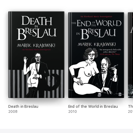
Death in Breslau
End of the World in Breslau
Th
2008
2010
20