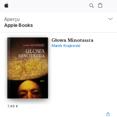
Apple
Navigation
locale
Aperçu
Ouvrir
Apple Books
menu
Głowa Minotaura
Marek Krajewski
7,49 €