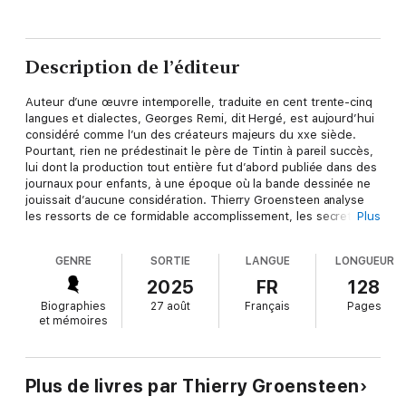
Description de l’éditeur
Auteur d’une œuvre intemporelle, traduite en cent trente-cinq
langues et dialectes, Georges Remi, dit Hergé, est aujourd’hui
considéré comme l’un des créateurs majeurs du xxe siècle.
Pourtant, rien ne prédestinait le père de Tintin à pareil succès,
lui dont la production tout entière fut d’abord publiée dans des
journaux pour enfants, à une époque où la bande dessinée ne
jouissait d’aucune considération. Thierry Groensteen analyse
les ressorts de ce formidable accomplissement, les secrets de
Plus
l’œuvre d’Hergé et sa place dans l’histoire du neuvième art. Il
analyse les méandres d’une biographie marquée par des
GENRE
SORTIE
LANGUE
LONGUEUR
rencontres importantes et des zones d’ombre, et nous raconte
ce qu’il est advenu de Tintin après la mort de son créateur.
2025
FR
128
Biographies
27 août
Français
Pages
et mémoires
Plus de livres par Thierry Groensteen