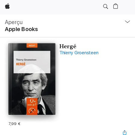
Apple
Navigation
locale
Aperçu
Ouvrir
Apple Books
menu
Hergé
Thierry Groensteen
7,99 €