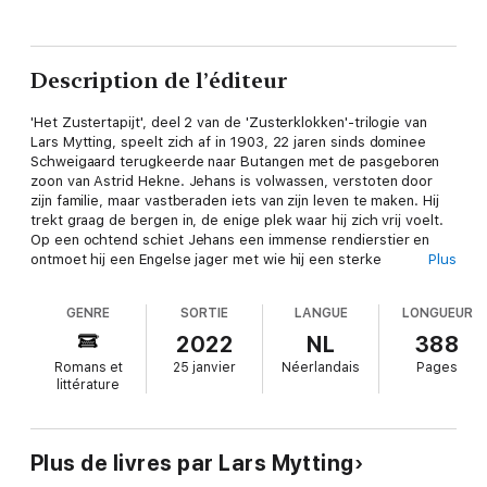
Description de l’éditeur
'Het Zustertapijt', deel 2 van de 'Zusterklokken'-trilogie van
Lars Mytting, speelt zich af in 1903, 22 jaren sinds dominee
Schweigaard terugkeerde naar Butangen met de pasgeboren
zoon van Astrid Hekne. Jehans is volwassen, verstoten door
zijn familie, maar vastberaden iets van zijn leven te maken. Hij
trekt graag de bergen in, de enige plek waar hij zich vrij voelt.
Op een ochtend schiet Jehans een immense rendierstier en
ontmoet hij een Engelse jager met wie hij een sterke
Plus
verbondenheid voelt. De ontmoeting zal het leven van beiden
ingrijpend veranderen en geeft Jehans de kracht om zijn lot in
GENRE
SORTIE
LANGUE
LONGUEUR
eigen hand te nemen.
2022
NL
388
Romans et
25 janvier
Néerlandais
Pages
littérature
'Het Zustertapijt' is een mythische familiesaga voor de
liefhebbers van 'Het achtste leven (voor Brilka)'.
Plus de livres par Lars Mytting