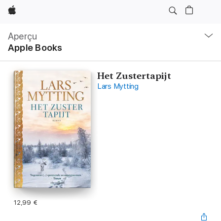
Apple
Navigation
locale
Aperçu
Ouvrir
Apple Books
menu
Het Zustertapijt
Lars Mytting
12,99 €