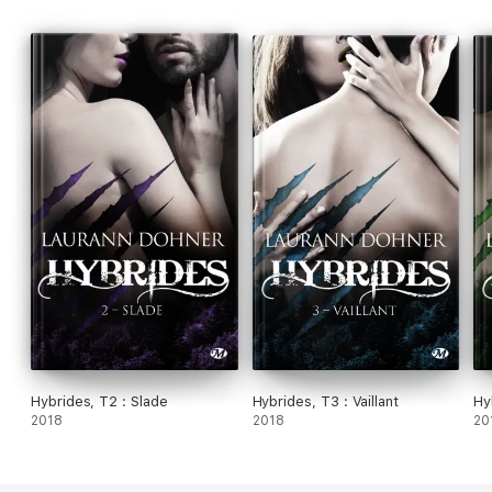
Hybrides, T2 : Slade
Hybrides, T3 : Vaillant
Hy
2018
2018
20