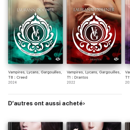
Vampires, Lycans, Gargouilles,
Vampires, Lycans, Gargouilles,
Va
T8 : Creed
T1 : Drantos
T1
2024
2022
20
D’autres ont aussi acheté