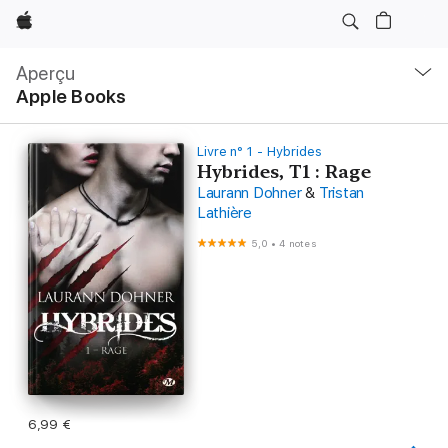
Apple
Navigation
locale
Aperçu
Ouvrir
Apple Books
menu
Livre n° 1 - Hybrides
Hybrides, T1 : Rage
Laurann Dohner
&
Tristan
Lathière
5,0
•
4 notes
6,99 €