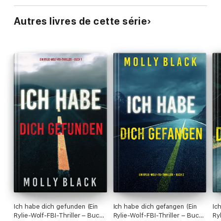
– Leserrezension zu “Mädchen Nummer eins: Mord”
Autres livres de cette série
„Eine mitreißende Spannung, die einen weiterlesen lässt ... ich
kann den nächsten Teil dieser Reihe kaum abwarten!”
– Leserrezension zu “Gefunden”
„Sooo unglaublich gut! Es gibt einige unerwartete Wendungen
... Ich habe es verschlungen wie eine Netflix-Serie. Es zieht
einen einfach in seinen Bann.”
– Leserrezension zu “Gefunden”
Ich habe dich gefunden (Ein
Ich habe dich gefangen (Ein
Ic
Rylie-Wolf-FBI-Thriller – Buch
Rylie-Wolf-FBI-Thriller – Buch
Ry