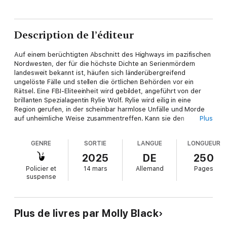
Description de l’éditeur
Auf einem berüchtigten Abschnitt des Highways im pazifischen
Nordwesten, der für die höchste Dichte an Serienmördern
landesweit bekannt ist, häufen sich länderübergreifend
ungelöste Fälle und stellen die örtlichen Behörden vor ein
Rätsel. Eine FBI-Eliteeinheit wird gebildet, angeführt von der
brillanten Spezialagentin Rylie Wolf. Rylie wird eilig in eine
Region gerufen, in der scheinbar harmlose Unfälle und Morde
auf unheimliche Weise zusammentreffen. Kann sie den
Plus
entscheidenden Zusammenhang aufdecken?
GENRE
SORTIE
LANGUE
LONGUEUR
„Molly Black hat einen fesselnden Thriller geschrieben, der Sie
2025
DE
250
bis zur letzten Seite in Atem hält ... Ich war von diesem Buch
Policier et
14 mars
Allemand
Pages
restlos begeistert und kann es kaum erwarten, den nächsten
suspense
Teil der Reihe zu verschlingen!”
– Leserrezension zu “Mädchen Nummer eins: Mord”
Plus de livres par Molly Black