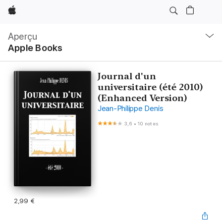
Apple
Navigation
locale
Aperçu
Ouvrir
Apple Books
menu
Journal d'un
universitaire (été 2010)
(Enhanced Version)
Jean-Philippe Denis
3,6
•
10 notes
2,99 €