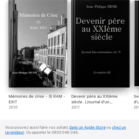
Mémoires de crise - (I) RAM -
Devenir père au XXIème
Se
EXIT
siècle. (Journal d'un
d'u
2010
universitaire, vol.3)
2011
(E
20
Vous pouvez aussi faire vos achats
dans un Apple Store
ou
chez un
revendeur
.
Ou appeler le 0800 046 046.