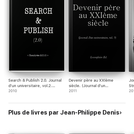
Search & Publish 2.0. Journal
Devenir père au XXIème
Jo
d'un universitaire, vol.2.
siècle. (Journal d'un
St
(Enhanced Version)
2010
universitaire, vol.3)
2011
20
Plus de livres par Jean-Philippe Denis