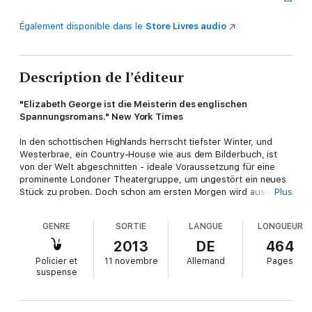
Également disponible dans le
Store Livres audio
Description de l’éditeur
"Elizabeth George ist die Meisterin des englischen
Spannungsromans." New York Times
In den schottischen Highlands herrscht tiefster Winter, und
Westerbrae, ein Country-House wie aus dem Bilderbuch, ist
von der Welt abgeschnitten - ideale Voraussetzung für eine
prominente Londoner Theatergruppe, um ungestört ein neues
Stück zu proben. Doch schon am ersten Morgen wird aus den
Plus
Proben tödlicher Ernst: Joy Sinclair, die junge Autorin, wurde
kaltblütig erdolcht. Und die Ortspolizei weigert sich, die
GENRE
SORTIE
LANGUE
LONGUEUR
Untersuchungen zu übernehmen. Ein Fall für Inspector Lynley
von New Scotland Yard, stammen doch fast alle Beteiligten aus
2013
DE
464
den ihm wohlvertrauten, besten Kreisen der englischen
Policier et
11 novembre
Allemand
Pages
Gesellschaft. Aber er findet nur Fragen ohne Antworten,
suspense
unausgesprochene Geheimnisse und Halbwahrheiten. Zum
ersten Mal gerät Lynley mit den Prinzipien in Konflikt, die für ihn
selbst die Welt bedeuten: den festgefügten Regeln der