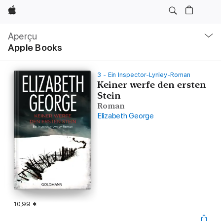
Apple
Navigation
locale
Aperçu
Ouvrir
Apple Books
menu
3 - Ein Inspector-Lynley-Roman
Keiner werfe den ersten
Stein
Roman
Elizabeth George
10,99 €