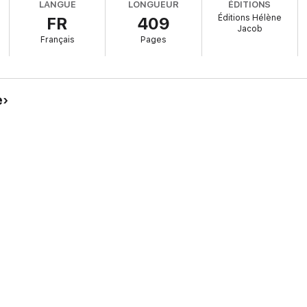
LANGUE
LONGUEUR
ÉDITIONS
Éditions Hélène
FR
409
Jacob
Français
Pages
s aventures de Charline et Adèle, série policière humoristique écrite à q
 l’histoire de deux copines colocataires. L’écriture à deux voix (Charlin
eaux) donne du pep au récit. Leurs différences de style, ainsi que l’alte
ncelles !
e