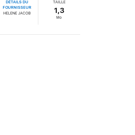
DÉTAILS DU
TAILLE
FOURNISSEUR
1,3
HELENE JACOB
Mo
uatre mains. Dans un style moderne et
e prend vie sous la plume de Christelle
rnance des points de vue, rythment le roman.