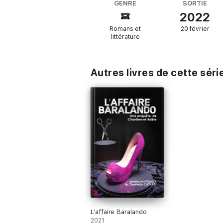
GENRE
SORTIE
2022
Romans et
20 février
« Lâche l’affair » est le deuxième opus de
littérature
enlevé, ce roman feel-good atypique raconte
Catarsi, et Adèle, sous celle d’Amélie Hurt
Le duo fonctionne à merveille et fait des éti
Autres livres de cette séri
L’affaire Baralando
2021