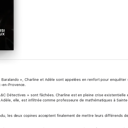
 Baralando », Charline et Adèle sont appelées en renfort pour enquêter s
ix-en-Provence.
C Détectives » sont fâchées. Charline est en pleine crise existentielle 
; Adèle, elle, est infiltrée comme professeure de mathématiques à Sainte-
endu, les deux copines acceptent finalement de mettre leurs différends d
s d’éph’ et ses baskets fluo, se retrouve alors élève de Terminale S, et l
es, pour notre plus grand bonheur.