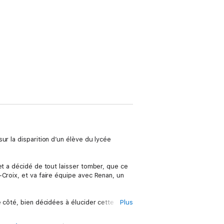
ur la disparition d’un élève du lycée
et a décidé de tout laisser tomber, que ce
Croix, et va faire équipe avec Renan, un
e côté, bien décidées à élucider cette
Plus
es deux détectives nous entraînent à