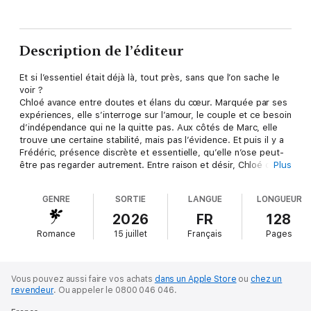
Description de l’éditeur
Et si l’essentiel était déjà là, tout près, sans que l’on sache le
voir ?
Chloé avance entre doutes et élans du cœur. Marquée par ses
expériences, elle s’interroge sur l’amour, le couple et ce besoin
d’indépendance qui ne la quitte pas. Aux côtés de Marc, elle
trouve une certaine stabilité, mais pas l’évidence. Et puis il y a
Frédéric, présence discrète et essentielle, qu’elle n’ose peut-
être pas regarder autrement. Entre raison et désir, Chloé devra
Plus
faire un choix : rester ou oser écouter ce qui l’appelle
vraiment. Un roman intime sur les élans du cœur, les hésitations
GENRE
SORTIE
LANGUE
LONGUEUR
et la quête de soi.
2026
FR
128
Romance
15 juillet
Français
Pages
Vous pouvez aussi faire vos achats
dans un Apple Store
ou
chez un
revendeur
.
Ou appeler le 0800 046 046.