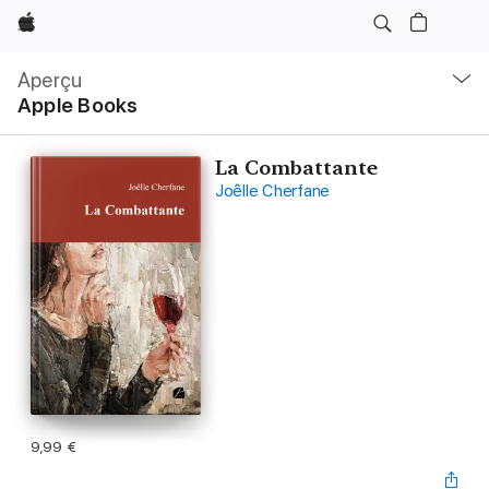
Apple
Navigation
locale
Aperçu
Ouvrir
Apple Books
menu
La Combattante
Joêlle Cherfane
9,99 €