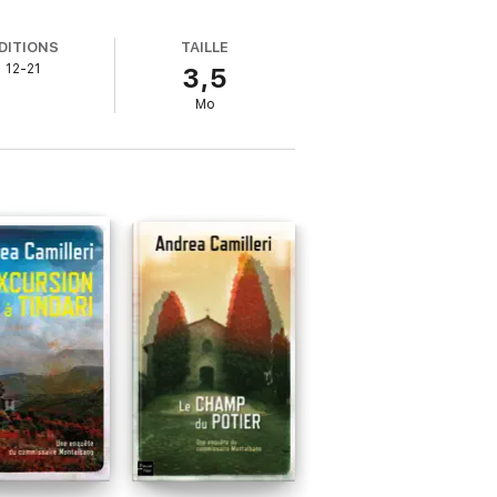
DITIONS
TAILLE
t dialecte métissé d'italien. Une langue
12-21
3,5
Mo