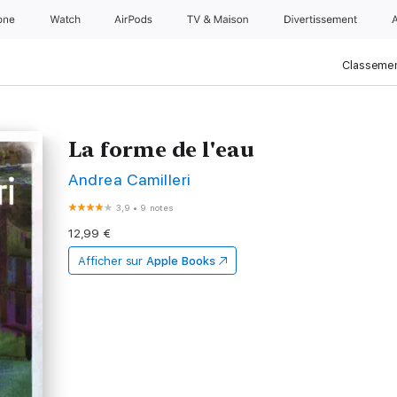
one
Watch
AirPods
TV & Maison
Divertissements
Classemen
La forme de l'eau
Andrea Camilleri
3,9
•
9 notes
12,99 €
Afficher sur
Apple Books