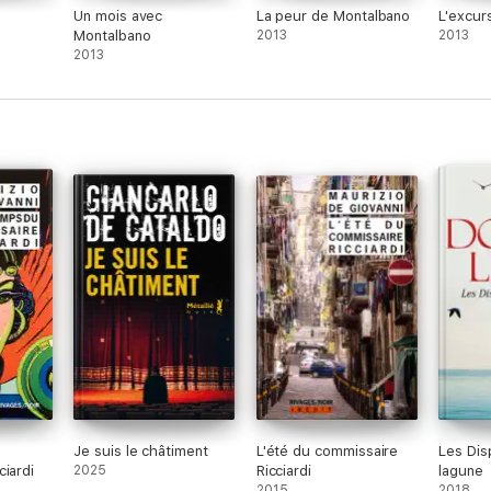
Un mois avec
La peur de Montalbano
L'excurs
Montalbano
2013
2013
2013
u
Je suis le châtiment
L'été du commissaire
Les Dis
ciardi
2025
Ricciardi
lagune
2015
2018