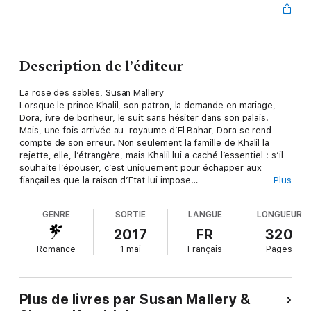
Description de l’éditeur
La rose des sables, Susan Mallery
Lorsque le prince Khalil, son patron, la demande en mariage,
Dora, ivre de bonheur, le suit sans hésiter dans son palais.
Mais, une fois arrivée au royaume d’El Bahar, Dora se rend
compte de son erreur. Non seulement la famille de Khalil la
rejette, elle, l’étrangère, mais Khalil lui a caché l’essentiel : s’il
souhaite l’épouser, c’est uniquement pour échapper aux
fiançailles que la raison d’Etat lui impose…
Plus
Promise à un cheikh, Sharon Kendrick
GENRE
SORTIE
LANGUE
LONGUEUR
Lasse d’attendre que Rashid, le puissant cheikh du Quaddor,
daigne l’épouser, Jenna part poursuivre ses études aux Etats-
2017
FR
320
Unis. Un autre monde où elle est enfin libre ! Libre, et
Romance
1 mai
Français
Pages
affranchie de ses obligations envers Rashid. Mais, pour Jenna,
le rêve tourne court le jour où Rashid la somme de rentrer au
Quaddor pour accomplir son destin…
Plus de livres par Susan Mallery &