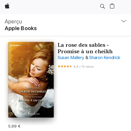
Apple
Navigation
locale
Aperçu
Ouvrir
Apple Books
menu
La rose des sables -
Promise à un cheikh
Susan Mallery
&
Sharon Kendrick
4,4
•
10 notes
5,99 €