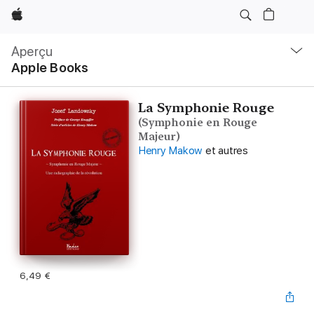
Apple
Navigation
locale
Aperçu
Ouvrir
Apple Books
menu
La Symphonie Rouge
(Symphonie en Rouge
Majeur)
Henry Makow
et autres
6,49 €