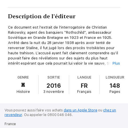
Description de l’éditeur
Ce document est l’extrait de l'interrogatoire de Christian
Rakowsky, agent des banquiers ''Rothschild'', ambassadeur
Soviétique en Grande Bretagne en 1923 et France en 1925.
Arrêté dans la nuit du 28 janvier 1938 après avoir tenté de
renverser Staline, il fut jugé lors des procès trotskistes pour
haute trahison. L’accusé ayant fait clairement comprendre qu’il
pouvait faire des révélations sur des sujets du plus haut
intérêt espérant que cela pourrait lui valoir la vie sauve, Staline
Plus
avait alors commandé à l’un de ses agents de mener
l’interrogatoire qui fut conduit en français. Le docteur Josef
GENRE
SORTIE
LANGUE
LONGUEUR
Landowsky (l’auteur du manuscrit) était présent aux fins de
droguer Rakowsky en mettant dans son verre, à son insu, des
2016
FR
148
pilules à effet euphorisantes. Derrière la cloison, un
Histoire
3 novembre
Français
Pages
magnétophone enregistrait la conversation. Le Dr Josef
Landowsky eut ensuite à traduire l’interrogatoire en langue
Russe et à en tirer deux exemplaires pour Staline.
Secrètement, le docteur eut l’audace d’en faire une troisième
Vous pouvez aussi faire vos achats
dans un Apple Store
ou
chez un
copie carbone et de la cacher... La Symphonie Rouge (ou
revendeur
.
Ou appeler le 0800 046 046.
''Symphonie en Rouge Majeur'') est la traduction de plusieurs
France
cahiers retrouvés sur le corps du Docteur Landowsky,