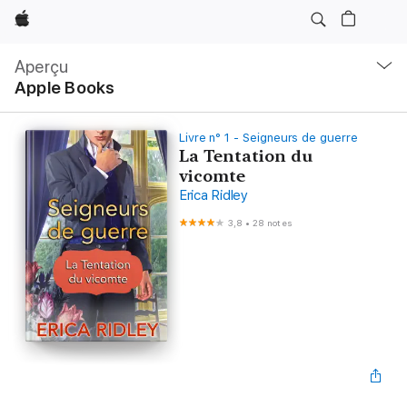
Apple
Navigation
locale
Aperçu
Ouvrir
Apple Books
menu
Livre n° 1 - Seigneurs de guerre
La Tentation du
vicomte
Erica Ridley
3,8
•
28 notes