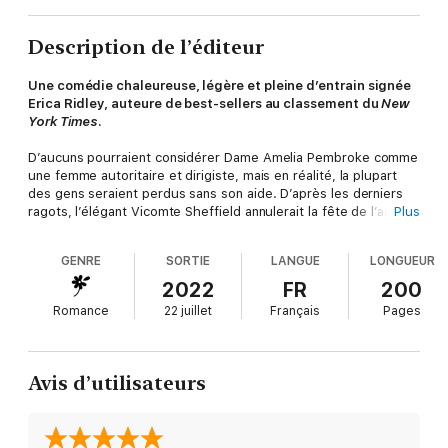
Description de l’éditeur
Une comédie chaleureuse, légère et pleine d’entrain signée
Erica Ridley, auteure de best-sellers au classement du
New
York Times
.
D’aucuns pourraient considérer Dame Amelia Pembroke comme
une femme autoritaire et dirigiste, mais en réalité, la plupart
des gens seraient perdus sans son aide. D’après les derniers
ragots, l’élégant Vicomte Sheffield annulerait la fête de l’année
Plus
par manque de temps à consacrer à ces soirées futiles. En
réalité, il n’a pas besoin de temps... il a besoin d’elle !
GENRE
SORTIE
LANGUE
LONGUEUR
Quand un éclair détruit le lieu où devait se tenir le bal de Noël
2022
FR
200
annuel de sa famille, le seigneur Bénédict Sheffield a bien
Romance
22 juillet
Français
Pages
l’intention d’en profiter pour passer des vacances de détente,
pour une fois. Mais après douze jours passés à essuyer les
tactiques de guérilla de Dame Amelia, il se retrouve dans les
guirlandes jusqu’à la cravate... et éperdument amoureux.
Avis d’utilisateurs
Cette série met en scène des héros de guerre élégants et
pleins d’esprit qui rentrent des combats pour retrouver la
splendeur et la folie de la Régence anglaise.