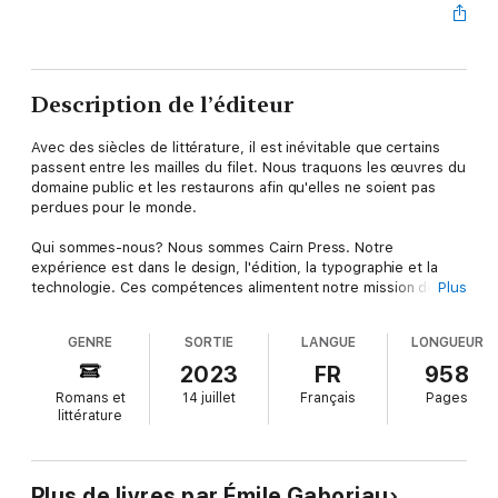
Description de l’éditeur
Avec des siècles de littérature, il est inévitable que certains
passent entre les mailles du filet. Nous traquons les œuvres du
domaine public et les restaurons afin qu'elles ne soient pas
perdues pour le monde.
Qui sommes-nous? Nous sommes Cairn Press. Notre
expérience est dans le design, l'édition, la typographie et la
technologie. Ces compétences alimentent notre mission de
Plus
créer des livres électroniques du domaine public de la plus
haute qualité disponibles en ligne, à un prix abordable. Nous
GENRE
SORTIE
LANGUE
LONGUEUR
leur donnons le traitement qu'ils méritent; notre processus
propriétaire restaure les livres pour une meilleure expérience
2023
FR
958
utilisateur globale en termes de conception, de lisibilité et de
Romans et
14 juillet
Français
Pages
compatibilité avec les lecteurs électroniques.
littérature
Découvrez un morceau d'histoire avec cet eBook en édition
numérique de La vie infernale: 1. Pascale et Marguerite; 2. Lia
d’Argelès, par Emile Gaboriau. Restaurée avec soin et fidèle à
Plus de livres par Émile Gaboriau