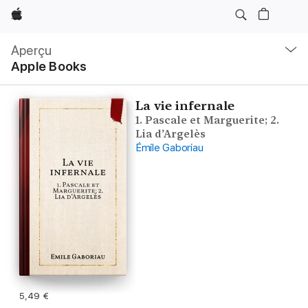
Apple
Navigation
locale
Aperçu
Ouvrir
Apple Books
menu
La vie infernale
1. Pascale et Marguerite; 2.
Lia d’Argelès
Émile Gaboriau
5,49 €