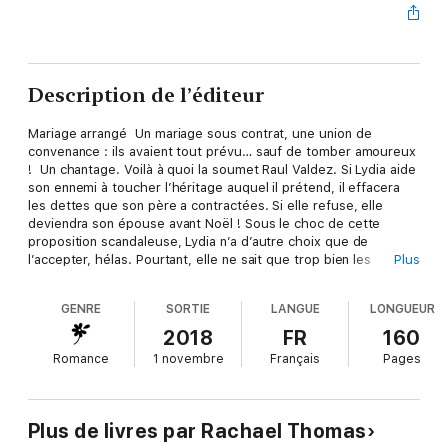
Description de l’éditeur
Mariage arrangé Un mariage sous contrat, une union de
convenance : ils avaient tout prévu… sauf de tomber amoureux
! Un chantage. Voilà à quoi la soumet Raul Valdez. Si Lydia aide
son ennemi à toucher l’héritage auquel il prétend, il effacera
les dettes que son père a contractées. Si elle refuse, elle
deviendra son épouse avant Noël ! Sous le choc de cette
proposition scandaleuse, Lydia n’a d’autre choix que de
l’accepter, hélas. Pourtant, elle ne sait que trop bien les
Plus
risques qu’elle court à pactiser avec ce milliardaire qui la
méprise. Depuis toujours, Raul lui inspire en effet des
GENRE
SORTIE
LANGUE
LONGUEUR
sentiments bien trop troublants qui la rendent vulnérable à sa
séduction…
2018
FR
160
Romance
1 novembre
Français
Pages
Plus de livres par Rachael Thomas