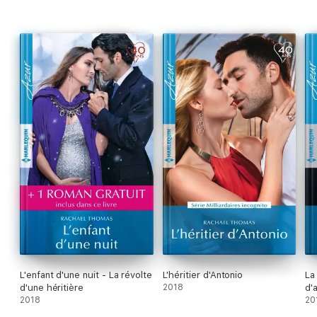
L'enfant d'une nuit - La révolte
L'héritier d'Antonio
La
d'une héritière
2018
d'
2018
20