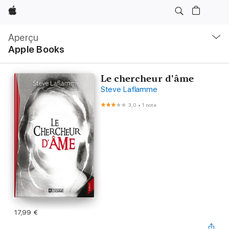
Apple
Navigation
locale
Aperçu
Ouvrir
Apple Books
menu
Le chercheur d'âme
Steve Laflamme
3,0
•
1 note
17,99 €