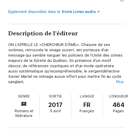
Également disponible dans le
Store Livres audio
Description de l’éditeur
ON L'APPELLE LE «CHERCHEUR D'ÂME». Chacune de ses
victimes, retrouvée le visage ouvert, est porteuse d'un
message qui semble narguer les policiers de l'Unité des crimes
majeurs de la Sûreté du Québec. En présence d'un motif
obscur, de références cryptiques et d'un mode opératoire
aussi systématique qu'incompréhensible, le sergentdétective
Xavier Martel ne ménage aucun effort pour mettre fin au cycle
sanglant.
Plus
Prédateur de prédateurs, celui qui a déjà goûté à la violence
GENRE
SORTIE
LANGUE
LONGUEUR
crue fait de cette enquête une affaire personnelle. La seule
chose qu'il ne peut se permettre de perdre, c'est du temps.
2017
FR
464
C'était sans prévoir que la folie du tueur et le goût âpre d'une
Romans et
5 avril
Français
Pages
possible défaite le précipiteraient, lui aussi, dans ses derniers
littérature
retranchements.