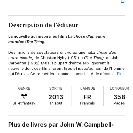
Description de l’éditeur
La nouvelle qui inspira les films
La chose d'un autre
monde
et
The Thing
.
Des millions de spectateurs ont vu au cinéma
La chose d'un
autre monde
, de Christian Nyby (1951) ou
The Thing
, de John
Carpenter (1982)
.
Mais la plupart d'entre eux ignorent la
nouvelle dont ces films furent tirés et jusqu'au nom de l'homme
qui l'écrivit. Ce recueil leur donne la possibilité de découvrir
Plus
l'une et l'autre. Mais aussi des récits surprenants qui traversent
l'histoire de l'univers jusqu'à son ultime déchéance, dans des
GENRE
SORTIE
LANGUE
LONGUEUR
textes comme
Crépuscule
et
Le ciel est mort
.
2013
FR
358
John W. Campbell fut l'un des plus puissants créateurs
SF et fantasy
14 août
Français
Pages
américains de la science-fiction. Non seulement par son
oeuvre, impressionnante par sa qualité et sa modernité, mais
aussi parce que rédacteur en chef de la revue Astounding
Science-Fiction, il influença Isaac Asimov, A.E. Van Vogt,
Plus de livres par John W. Campbell
Theodore Sturgeon, Robert Heinlein. C'est lui qui est
l'inventeur des fameuses Trois Lois de la Robotique dont il fit