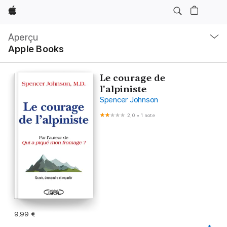
Apple
Navigation
locale
Aperçu
Ouvrir
Apple Books
menu
Le courage de
l'alpiniste
Spencer Johnson
2,0
•
1 note
9,99 €