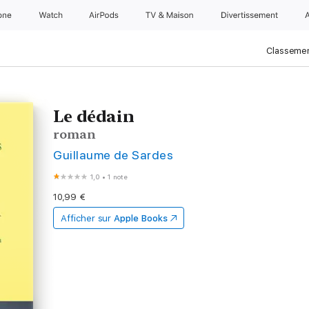
one
Watch
AirPods
TV & Maison
Divertissements
Classemen
Le dédain
roman
Guillaume de Sardes
1,0
•
1 note
10,99 €
Afficher sur
Apple Books