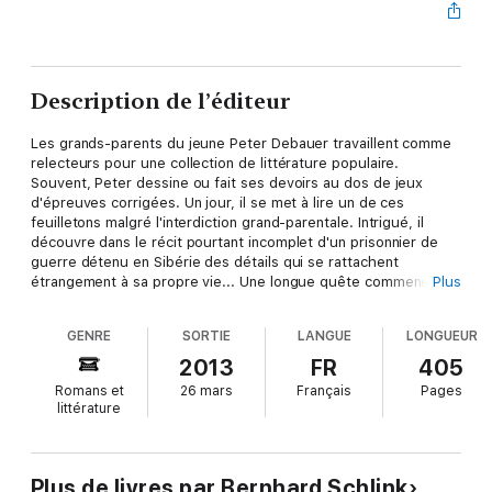
Description de l’éditeur
Les grands-parents du jeune Peter Debauer travaillent comme
relecteurs pour une collection de littérature populaire.
Souvent, Peter dessine ou fait ses devoirs au dos de jeux
d'épreuves corrigées. Un jour, il se met à lire un de ces
feuilletons malgré l'interdiction grand-parentale. Intrigué, il
découvre dans le récit pourtant incomplet d'un prisonnier de
guerre détenu en Sibérie des détails qui se rattachent
étrangement à sa propre vie... Une longue quête commence
Plus
alors pour lui, et sa volonté de découvrir la fin de l'histoire
l'entraînera dans une odyssée à travers l'Histoire allemande et
GENRE
SORTIE
LANGUE
LONGUEUR
le passé de sa propre famille.
2013
FR
405
Romans et
26 mars
Français
Pages
littérature
Plus de livres par Bernhard Schlink