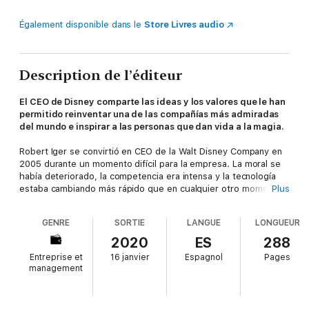
Également disponible dans le
Store Livres audio
Description de l’éditeur
El CEO de Disney comparte las ideas y los valores que le han
permitido reinventar una de las compañías más admiradas
del mundo e inspirar a las personas que dan vida a la magia.
Robert Iger se convirtió en CEO de la Walt Disney Company en
2005 durante un momento difícil para la empresa. La moral se
había deteriorado, la competencia era intensa y la tecnología
estaba cambiando más rápido que en cualquier otro momento
Plus
de la historia. Su proyecto de futuro se basaba en tres ideas
muy claras: renovar el compromiso con la importancia de la
GENRE
SORTIE
LANGUE
LONGUEUR
calidad, integrar la tecnología en lugar de luchar contra ella y
pensar con ambición y con una visión global para convertir a
2020
ES
288
Disney en una marca más fuerte en los mercados
Entreprise et
16 janvier
Espagnol
Pages
internacionales.
management
Catorce años después, Disney es la compañía de medios más
grande y respetada del mundo, y cuenta entre sus