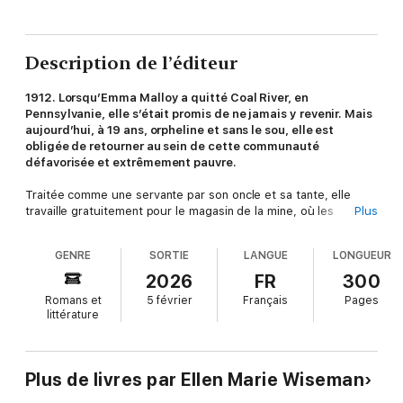
Description de l’éditeur
1912. Lorsqu’Emma Malloy a quitté Coal River, en
Pennsylvanie, elle s’était promis de ne jamais y revenir. Mais
aujourd’hui, à 19 ans, orpheline et sans le sou, elle est
obligée de retourner au sein de cette communauté
défavorisée et extrêmement pauvre.
Traitée comme une servante par son oncle et sa tante, elle
travaille gratuitement pour le magasin de la mine, où les
Plus
mineurs et leurs familles sont obligés de s’approvisionner,
payant des prix gonflés pour la nourriture, les vêtements ainsi
GENRE
SORTIE
LANGUE
LONGUEUR
que les outils. Ceux qui vivent à crédit finissent par être
refoulés et meurent de faim.
2026
FR
300
Romans et
5 février
Français
Pages
Mais ceux qui brisent le cœur d’Emma, ce sont les jeunes
littérature
garçons qui triment toute la journée à trier le charbon au milieu
de dangereuses machines. Leurs visages tachés de suie lui
rappellent son petit frère, perdu il y a longtemps.
Plus de livres par Ellen Marie Wiseman
Faisant fi du danger, Emma commence à laisser de la nourriture