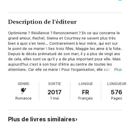
Description de l’éditeur
Optimisme ? Résilience ? Renoncement ? En ce qui concerne le
grand amour, Rachel, Sienna et Courtney ne savent plus très
bien à quoi s’en tenir... Contrairement à leur mère, qui est sur
le point de se marier ! Ses trois filles, Maggie les aime à la folie.
Depuis le décès prématuré de son mari, il y a plus de vingt ans
de cela, elles sont ce qu’il y a de plus important pour elle. Mais
aujourd’hui c’est à son tour d’être au centre de toutes les
attentions. Car elle se marie ! Pour l’organisation, elle sait
Plus
qu’elle peut compter sur ses filles : robe, traiteur, déroulement
de la cérémonie, elles veilleront à ce que tout soit absolument
GENRE
SORTIE
LANGUE
LONGUEUR
parfait. Leur mère, Rachel, Sienna et Courtney la chérissent
plus que tout au monde. Aussi, pour son mariage, elles ne
2017
FR
576
laisseront rien au hasard et lui offriront LA cérémonie de ses
Romance
1 mai
Français
Pages
rêves. L’occasion pour elles de mettre un peu d’ordre dans leur
vie, qui est loin d’être idéale... Mais, si leur mère a finalement
réussi à retrouver le bonheur, leur tour ne saurait tarder !
A propos de l'auteur :Auteur à succès d'une cinquantaine de
Plus de livres similaires
romans, Susan Mallery a le don de créer des ambiances pleines
de charme et d'émotion qui lui valent d'être plébiscitée par la