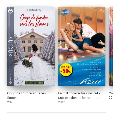
critique. Susan Mallery est une habituée des listes de
meilleures ventes du New York Times.
Coup de foudre sous les
Un millionnaire très secret -
Co
flocons
Une passion italienne - Le
20
2020
désir d'Ella
2012