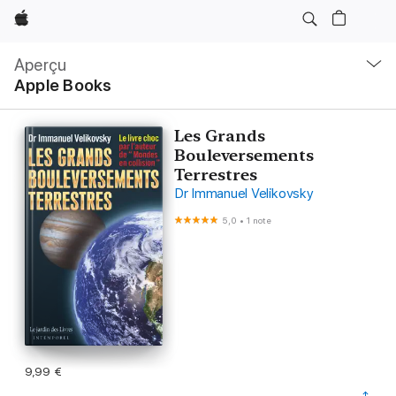
Apple
Navigation
locale
Aperçu
Ouvrir
Apple Books
menu
Les Grands
Bouleversements
Terrestres
Dr Immanuel Velikovsky
5,0
•
1 note
9,99 €