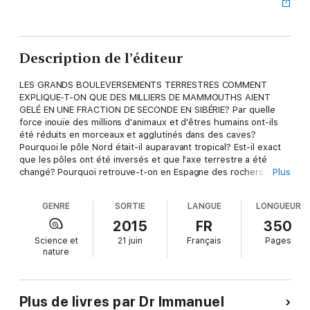
Description de l’éditeur
LES GRANDS BOULEVERSEMENTS TERRESTRES COMMENT
EXPLIQUE-T-ON QUE DES MILLIERS DE MAMMOUTHS AIENT
GELÉ EN UNE FRACTION DE SECONDE EN SIBÉRIE? Par quelle
force inouïe des millions d'animaux et d'êtres humains ont-ils
été réduits en morceaux et agglutinés dans des caves?
Pourquoi le pôle Nord était-il auparavant tropical? Est-il exact
que les pôles ont été inversés et que l'axe terrestre a été
changé? Pourquoi retrouve-t-on en Espagne des rochers qui
Plus
proviennent des Alpes? Dans ce livre unique, la suite logique
de Mondes en Collision, le Dr Immanuel Velikovsky prouve point
GENRE
SORTIE
LANGUE
LONGUEUR
par point que notre Terre a vécu des bouleversements d'une
force inouïe, thèse que les géologues commencent
2015
FR
350
simplement à reconnaître aujourd'hui. Combattu au moment de
Science et
21 juin
Français
Pages
sa parution, le temps a donné raison aux Grands
nature
Bouleversements Terrestres devenu, depuis, un grand
classique. Copié, plagié, mais jamais égalé, ce livre du Dr
Velikovsky est le premier à avoir réussi à raconter la véritable
histoire de notre planète.
Plus de livres par Dr Immanuel