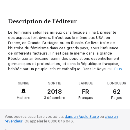
Description de l’éditeur
Le féminisme selon les milieux dans lesquels il naît, présente
des aspects fort divers. Il n’est pas le même aux USA, en
France, en Grande-Bretagne ou en Russie. Ce livre traite de
l’histoire du féminisme dans ces grands pays, sous l’influence
de différents facteurs. Il n’est pas le même dans la grande
République américaine, parmi des populations essentiellement
germaniques et protestantes, et dans la République française,
habitée par un peuple latin et catholique. Dans le Royaume-Uni,
Plus
sur les affaires duquel la reine n’exerce aucune action directe,
le féminisme n’est pas ce qu’il est dans le petit royaume de
GENRE
SORTIE
LANGUE
LONGUEUR
Suède, dont le prince, personnellement partisan des droits des
femmes, favorise le mouvement féministe. Celui-ci enfin a un
2018
FR
62
caractère tout à fait spécial en Russie. Comme il s’agit, dans
Histoire
3 décembre
Français
Pages
cette étude, de plusieurs pays, l’auteure s’est parfois vue
obligée d’entrer dans des explications très détaillées ; en
ajoutant quelques impressions personnelles recueillies pendant
ses séjours en Angleterre et en Amérique, et s’est efforcée de
Vous pouvez aussi faire vos achats
dans un Apple Store
ou
chez un
donner des renseignements aussi exacts que possible.
revendeur
.
Ou appeler le 0800 046 046.