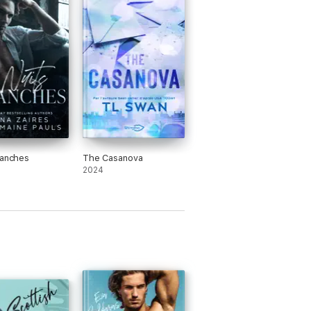
e penche vers moi et me prend mon
 aussitôt. Ils sont l'un sur l'autre.
ui. Nos deux souffles se mêlent.
lanches
The Casanova
2024
 dit le contraire.