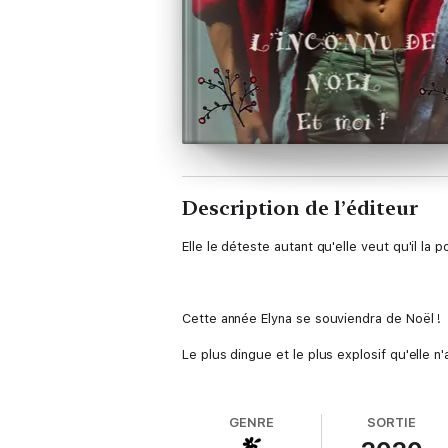
Description de l’éditeur
Elle le déteste autant qu'elle veut qu'il la 
Cette année Elyna se souviendra de Noël !
Le plus dingue et le plus explosif qu'elle n'
GENRE
SORTIE
D'abord, elle a demandé un homme en cade