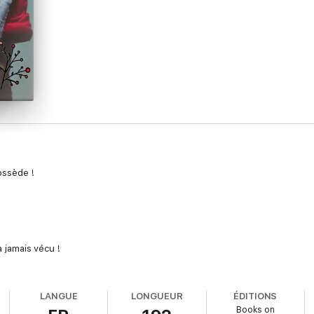
possède !
a jamais vécu !
LANGUE
LONGUEUR
ÉDITIONS
au au père Noël.
Books on