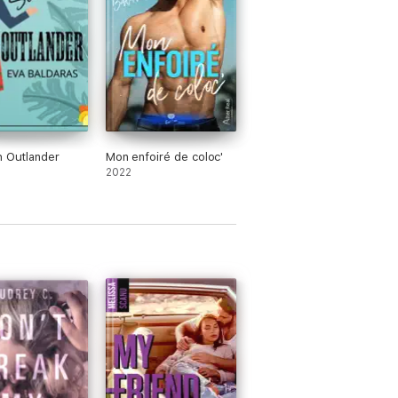
h Outlander
Mon enfoiré de coloc'
2022