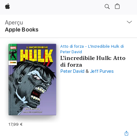
Apple
Navigation
locale
Aperçu
Ouvrir
Apple Books
menu
Atto di forza - L'Incredibile Hulk di
Peter David
L’incredibile Hulk: Atto
di forza
Peter David
&
Jeff Purves
17,99 €