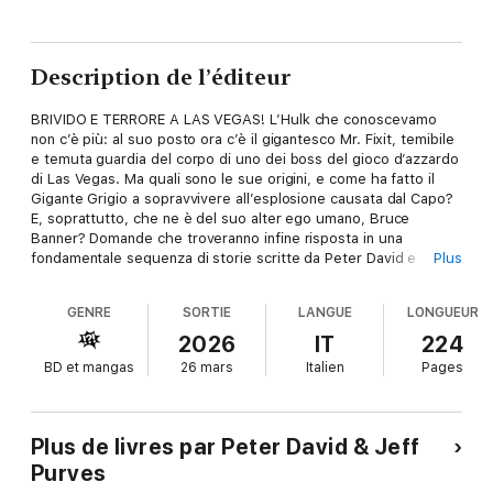
Description de l’éditeur
BRIVIDO E TERRORE A LAS VEGAS! L’Hulk che conoscevamo
non c’è più: al suo posto ora c’è il gigantesco Mr. Fixit, temibile
e temuta guardia del corpo di uno dei boss del gioco d’azzardo
di Las Vegas. Ma quali sono le sue origini, e come ha fatto il
Gigante Grigio a sopravvivere all’esplosione causata dal Capo?
E, soprattutto, che ne è del suo alter ego umano, Bruce
Banner? Domande che troveranno infine risposta in una
fondamentale sequenza di storie scritte da Peter David e
Plus
illustrate da Jeff Purves. Inoltre, un memorabile incontro di
wrestling tra il nostro colossale e irascibile eroe e un suo
GENRE
SORTIE
LANGUE
LONGUEUR
celebre omonimo. [Contiene: The Incredible Hulk (1968) 351-
359, Marvel Comics Presents (1988) 45 (III)]
2026
IT
224
BD et mangas
26 mars
Italien
Pages
Plus de livres par Peter David & Jeff
Purves