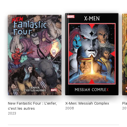
New Fantastic Four : L'enfer,
X-Men: Messiah Complex
Pl
c'est les autres
2008
20
2023