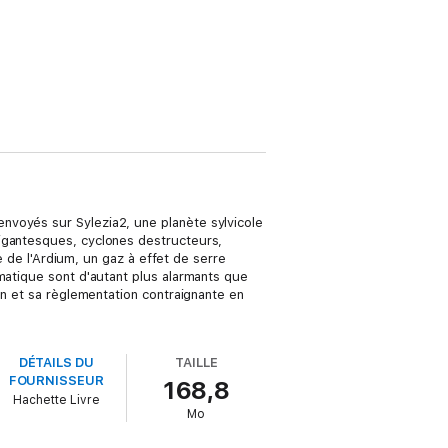
nvoyés sur Sylezia2, une planète sylvicole
gigantesques, cyclones destructeurs,
e de l'Ardium, un gaz à effet de serre
matique sont d'autant plus alarmants que
on et sa règlementation contraignante en
DÉTAILS DU
TAILLE
FOURNISSEUR
168,8
Hachette Livre
Mo