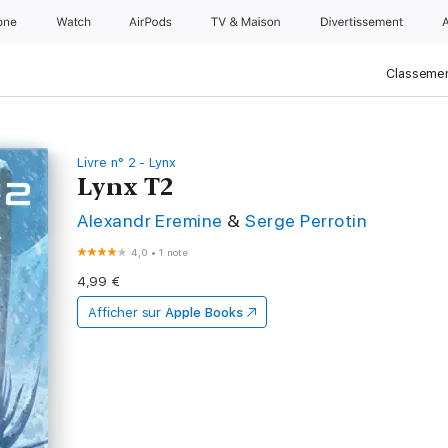
one
Watch
AirPods
TV & Maison
Divertissements
Classemen
Livre n° 2 - Lynx
Lynx T2
Alexandr Eremine
&
Serge Perrotin
4,0
•
1 note
4,99 €
Afficher sur
Apple Books