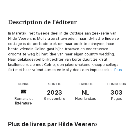
Description de l’éditeur
In Maretak, het tweede deel in de Cottage aan zee-serie van
Hilde Veeren, is Molly uiterst tevreden: haar idyllische Engelse
cottage is de perfecte plek om haar boek te schrijven, haar
beste vriendin Celine gaat bijna trouwen en ondertussen
droomt ze weg bij het idee van haar eigen country wedding.
Haar geluksgevoel blijkt echter van korte duur: ze krijgt
knallende ruzie met Celine, een jaloersmakend knappe collega
flirt met haar vriend James en Molly doet een impulsaankoop
Plus
die zelfs voor haar doen wel heel enorme gevolgen blijkt te
hebben.
GENRE
SORTIE
LANGUE
LONGUEUR
2023
NL
303
Romans et
9 novembre
Néerlandais
Pages
littérature
Terwijl Porlock Weir wordt omgetoverd tot een sprookjesdorp
met kerstlampjes, winterscones en zelfs een schaatsbaan,
moet Molly zichzelf weer bij elkaar zien te rapen. Zal het haar
Plus de livres par Hilde Veeren
lukken haar vriendin terug te winnen en haar droomman te