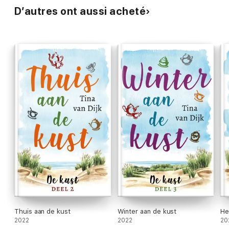
D’autres ont aussi acheté
'Een razende romcom.' ‒ Marie Claire
'Een absolute aanrader voor iedereen die houdt van antiek,
kopjes Engelse thee, scones en een vleugje romantiek.' –
Hebban.nl
Thuis aan de kust
Winter aan de kust
He
2022
2022
20