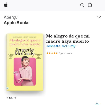
Apple
Navigation
locale
Aperçu
Ouvrir
Apple Books
menu
Me alegro de que mi
madre haya muerto
Jennette McCurdy
5,0
•
1 note
5,99 €