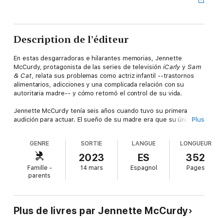
Description de l’éditeur
En estas desgarradoras e hilarantes memorias, Jennette
McCurdy, protagonista de las series de televisión
iCarly
y
Sam
& Cat
, relata sus problemas como actriz infantil --trastornos
alimentarios, adicciones y una complicada relación con su
autoritaria madre-- y cómo retomó el control de su vida.
Jennette McCurdy tenía seis años cuando tuvo su primera
audición para actuar. El sueño de su madre era que su única
Plus
hija se convirtiera en una estrella y Jennette habría hecho
cualquier cosa para hacer feliz a su madre. Así que hizo lo que
GENRE
SORTIE
LANGUE
LONGUEUR
mamá llamaba “restricción de calorías”, comiendo poco y
pesándose cinco veces al día. Se sometió a grandes cambios
2023
ES
352
de imagen mientras mamá la reprendía: “Tus pestañas son
Famille -
14 mars
Espagnol
Pages
invisibles, ¿sabes? ¿Qué te crees, que Dakota Fanning no se las
parents
tiñe?” Mamá seguía duchándola a los dieciséis años, leía sus
diarios y sus correos electrónicos, y disponía de sus ingresos.
En
Me alegro de que mi madre haya muerto
, Jennette relata lo
Plus de livres par Jennette McCurdy
que sucedió cuando el sueño de su madre se hizo realidad.