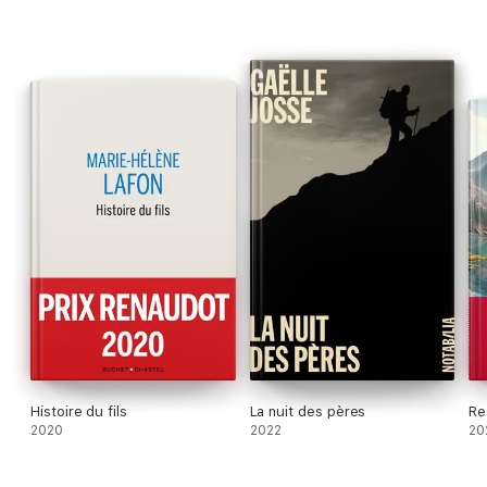
Histoire du fils
La nuit des pères
Re
2020
2022
20