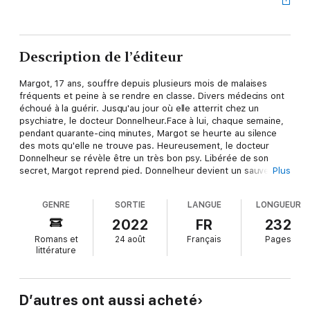
Description de l’éditeur
Margot, 17 ans, souffre depuis plusieurs mois de malaises
fréquents et peine à se rendre en classe. Divers médecins ont
échoué à la guérir. Jusqu'au jour où elle atterrit chez un
psychiatre, le docteur Donnelheur.Face à lui, chaque semaine,
pendant quarante-cinq minutes, Margot se heurte au silence
des mots qu'elle ne trouve pas. Heureusement, le docteur
Donnelheur se révèle être un très bon psy. Libérée de son
secret, Margot reprend pied. Donnelheur devient un sauveur,
Plus
un père, un maître à penser... Cependant, au fil des séances, le
sorcier bienveillant et malicieux se mue en recteur insatisfait et
GENRE
SORTIE
LANGUE
LONGUEUR
colérique. Le sauveur serait-il devenu dangereux ? Jusqu'où
les règles du cadre analytique seront-elles enfreintes ? Margot
2022
FR
232
parviendra-t-elle à se libérer du piège qui se referme ? À
Romans et
24 août
Français
Pages
moins que le sujet d'étude ne soit pas celui que l'on croit...
littérature
Chloé Lambert
est actrice et auteur dramatique, lauréate du
prix Suzanne Bianchetti,
La Veillée
, sa première pièce, se joue
en 2012. Quatre ans plus tard,
La Médiation
, qu'elle a créée,
est deux fois nommée aux Molières. En 2019, elle a mis en
D’autres ont aussi acheté
scène
Le Misanthrope
.