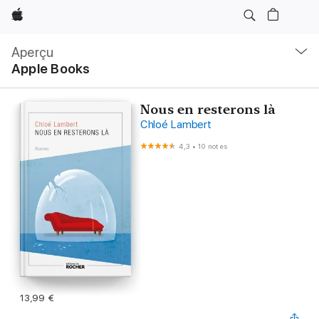
Apple
Navigation
locale
Aperçu
Ouvrir
Apple Books
menu
Nous en resterons là
Chloé Lambert
4,3
•
10 notes
13,99 €