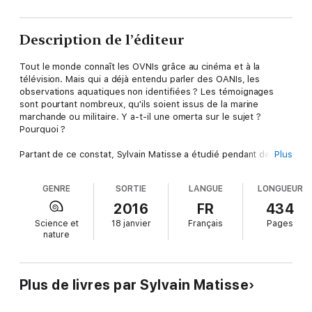
Description de l’éditeur
Tout le monde connaît les OVNIs grâce au cinéma et à la
télévision. Mais qui a déjà entendu parler des OANIs, les
observations aquatiques non identifiées ? Les témoignages
sont pourtant nombreux, qu'ils soient issus de la marine
marchande ou militaire. Y a-t-il une omerta sur le sujet ?
Pourquoi ?
Partant de ce constat, Sylvain Matisse a étudié pendant des
Plus
années les derniers progrès scientifiques et technologiques
afin de faire la part des choses entre mythes et réalités sur les
GENRE
SORTIE
LANGUE
LONGUEUR
OANIs. C'est ce travail qu'il vous propose aujourd'hui de
découvrir avec cet ouvrage.
2016
FR
434
Science et
18 janvier
Français
Pages
Et si la clé de notre univers se trouvait au fond des océans ?
nature
Ce travail est un soutien inconditionnel et un encouragement
à tous ceux qui s'impliquent dans le phénomène OVNI/OANI.
Un exemple à suivre.
Christian Comtesse président des repas
Plus de livres par Sylvain Matisse
ufologiques.