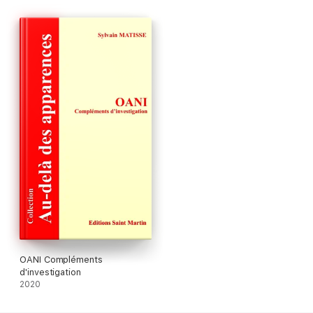
L'étude des apparitions d'OANIs apportera peut-être, à terme,
un début de réponse à cette question. Même si elle n'y
parvient pas, elle ne pourra que contribuer à notre
connaissance de cette énigme
. Joël Mesnard, ancien directeur
de la revue ufologique Lumières dans la nuit.
OANI Compléments
d'investigation
2020