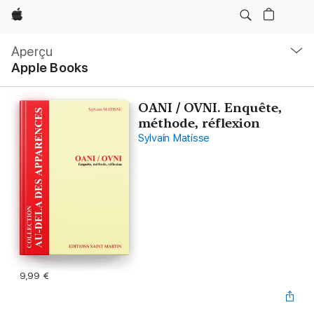
Apple
Navigation
locale
Aperçu
Ouvrir
Apple Books
menu
OANI / OVNI. Enquête,
méthode, réflexion
Sylvain Matisse
9,99 €