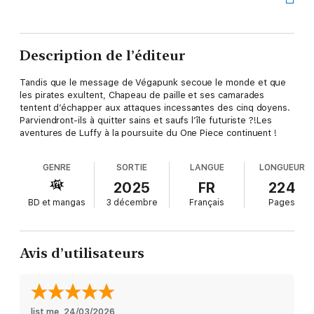
Description de l’éditeur
Tandis que le message de Végapunk secoue le monde et que
les pirates exultent, Chapeau de paille et ses camarades
tentent d’échapper aux attaques incessantes des cinq doyens.
Parviendront-ils à quitter sains et saufs l’île futuriste ?!Les
aventures de Luffy à la poursuite du One Piece continuent !
GENRE
SORTIE
LANGUE
LONGUEUR
2025
FR
224
BD et mangas
3 décembre
Français
Pages
Avis d’utilisateurs
list me
, 
24/03/2026