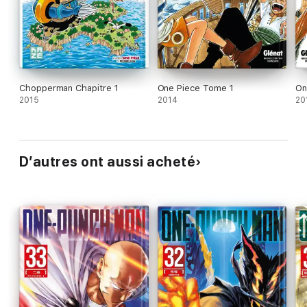
Chopperman Chapitre 1
One Piece Tome 1
On
2015
2014
20
D’autres ont aussi acheté