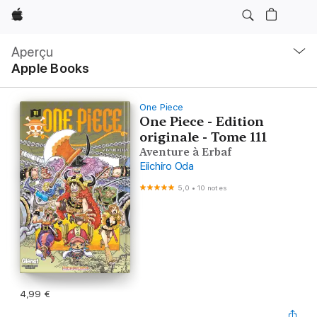
Apple
Navigation
locale
Aperçu
Ouvrir
Apple Books
menu
One Piece
One Piece - Edition
originale - Tome 111
Aventure à Erbaf
Eiichiro Oda
5,0
•
10 notes
4,99 €