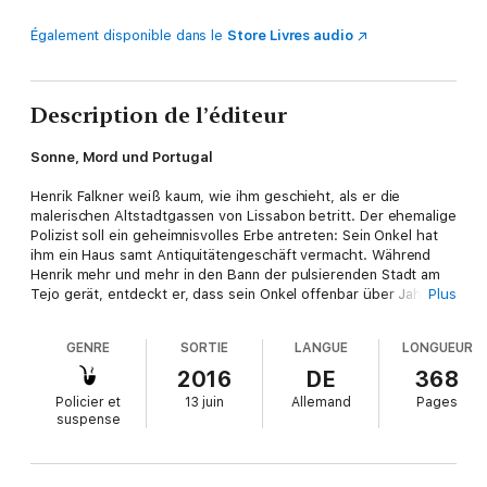
Également disponible dans le
Store Livres audio
Description de l’éditeur
Sonne, Mord und Portugal
Henrik Falkner weiß kaum, wie ihm geschieht, als er die
malerischen Altstadtgassen von Lissabon betritt. Der ehemalige
Polizist soll ein geheimnisvolles Erbe antreten: Sein Onkel hat
ihm ein Haus samt Antiquitätengeschäft vermacht. Während
Henrik mehr und mehr in den Bann der pulsierenden Stadt am
Tejo gerät, entdeckt er, dass sein Onkel offenbar über Jahre
Plus
hinweg Gegenstände gesammelt hat, die mit ungelösten
Verbrechen in Verbindung stehen. Und kaum hat Henrik seine
GENRE
SORTIE
LANGUE
LONGUEUR
ersten Pastéis de Nata genossen, versucht man, ihn
umzubringen. Henrik stürzt sich in einen Fall, der sein Leben
2016
DE
368
verändern wird.
Policier et
13 juin
Allemand
Pages
suspense