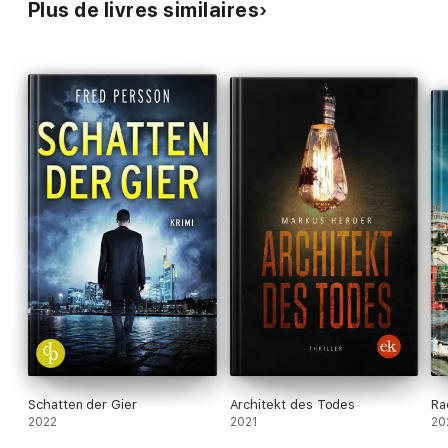
Plus de livres similaires
Schatten der Gier
Architekt des Todes
Ra
2022
2021
20