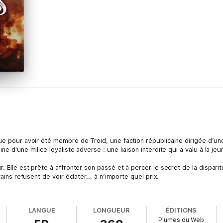
.
ue pour avoir été membre de Troid, une faction républicaine dirigée d’une
ne d'une milice loyaliste adverse : une liaison interdite qui a valu à la j
r. Elle est prête à affronter son passé et à percer le secret de la dispar
tains refusent de voir éclater... à n’importe quel prix.
e indemne ? Rien n’est moins sûr. D'autant plus qu'elle retrouve Sean, s
urs regards se croisent à nouveau, la passion se ranime en un brasier dév
LANGUE
LONGUEUR
ÉDITIONS
Plumes du Web