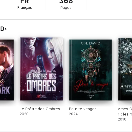
FR
368
.
Français
Pages
ID
Le Prêtre des Ombres
Pour te venger
Âmes C
2020
2024
1 : les
2018