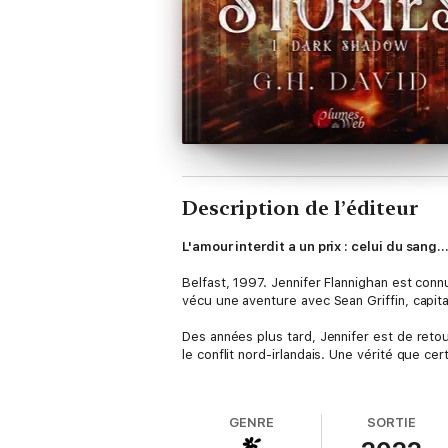
Description de l’éditeur
L'amour interdit a un prix : celui du sang..
Belfast, 1997. Jennifer Flannighan est conn
vécu une aventure avec Sean Griffin, capitai
Des années plus tard, Jennifer est de retou
le conflit nord-irlandais. Une vérité que cer
Entre complots et menaces, en sortira-t-ell
ne semblent pas avoir faibli et, lorsque le
GENRE
SORTIE
qu'autrefois.