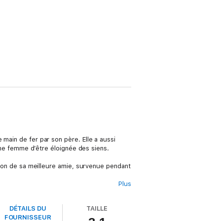
 main de fer par son père. Elle a aussi
eune femme d’être éloignée des siens.
ition de sa meilleure amie, survenue pendant
Plus
on premier amour. Entre eux, les sentiments
orant... mais tout aussi dangereux
DÉTAILS DU
TAILLE
FOURNISSEUR