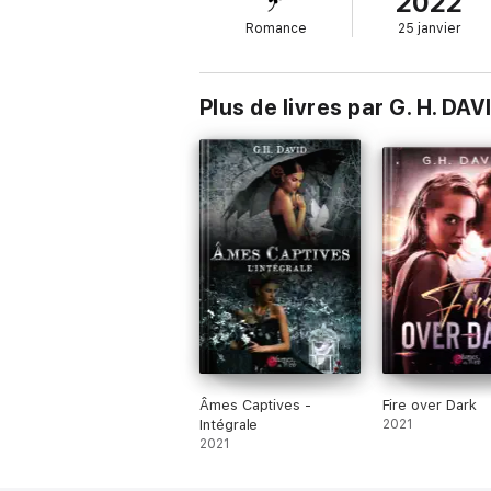
2022
Tome 1 sur 2 mais se lit indépendamment
Romance
25 janvier
Réedition. Ancien titre : Dark Shadow
Plus de livres par G. H. DAV
Âmes Captives -
Fire over Dark
Intégrale
2021
2021