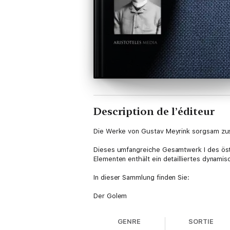
Description de l’éditeur
Die Werke von Gustav Meyrink sorgsam z
Dieses umfangreiche Gesamtwerk I des öste
Elementen enthält ein detailliertes dynamis
In dieser Sammlung finden Sie:
Der Golem
Der weiße Dominikaner
Aus dem Tagebuch eines Unsichtbaren
GENRE
SORTIE
Das grüne Gesicht