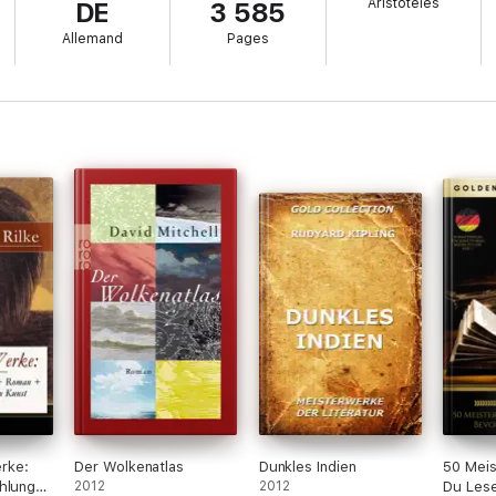
Aristoteles
DE
3 585
Allemand
Pages
erhorn
rke:
Der Wolkenatlas
Dunkles Indien
50 Mei
ählungen
2012
2012
Du Lese