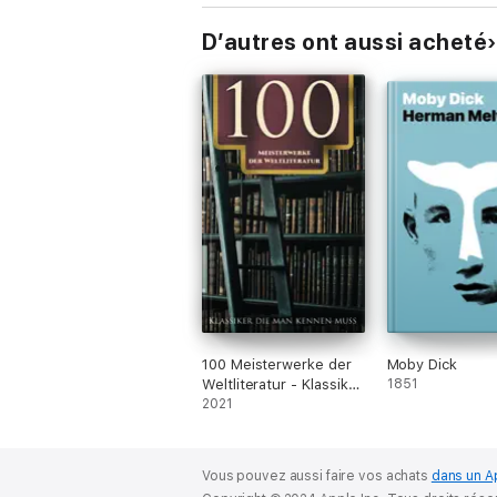
D’autres ont aussi acheté
100 Meisterwerke der
Moby Dick
Weltliteratur - Klassiker
1851
die man kennen muss
2021
Vous pouvez aussi faire vos achats
dans un A