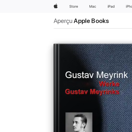
Apple
Store
Mac
iPad
iPh
Aperçu
Apple Books