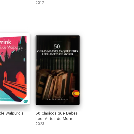
 Vol. 1 (Golden
stirbst
2017
assics)
 de Walpurgis
50 Clásicos que Debes
Leer Antes de Morir
2023