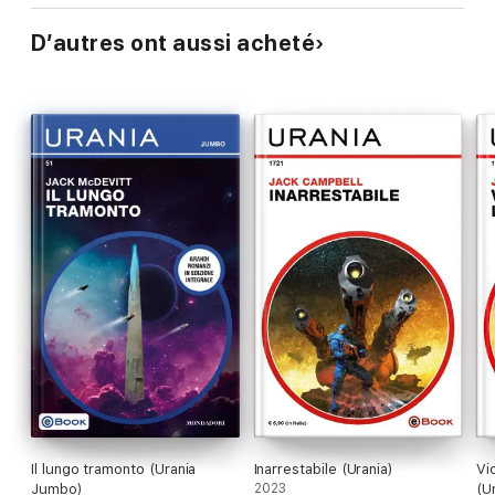
D’autres ont aussi acheté
Il lungo tramonto (Urania
Inarrestabile (Urania)
Vi
Jumbo)
2023
(U