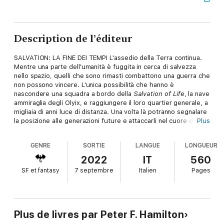
Description de l’éditeur
SALVATION: LA FINE DEI TEMPI L'assedio della Terra continua.
Mentre una parte dell'umanità è fuggita in cerca di salvezza
nello spazio, quelli che sono rimasti combattono una guerra che
non possono vincere. L'unica possibilità che hanno è
nascondere una squadra a bordo della
Salvation of Life
, la nave
ammiraglia degli Olyix, e raggiungere il loro quartier generale, a
migliaia di anni luce di distanza. Una volta là potranno segnalare
la posizione alle generazioni future e attaccarli nel cuore del
Plus
loro regno. Solo raccogliendo alleati dispersi nello spazio e nel
tempo l'umanità ha una possibilità. Ma la speranza sembra
GENRE
SORTIE
LANGUE
LONGUEUR
davvero lontana, nel terzo e ultimo romanzo della trilogia
Salvation.
2022
IT
560
SF et fantasy
7 septembre
Italien
Pages
Plus de livres par Peter F. Hamilton