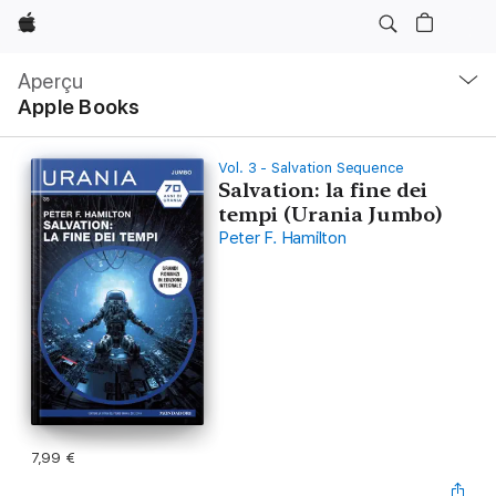
Apple
Navigation
locale
Aperçu
Ouvrir
Apple Books
menu
Vol. 3 - Salvation Sequence
Salvation: la fine dei
tempi (Urania Jumbo)
Peter F. Hamilton
7,99 €