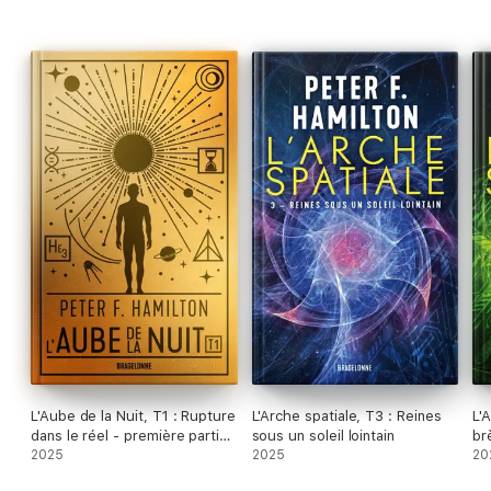
L'Aube de la Nuit, T1 : Rupture
L'Arche spatiale, T3 : Reines
L'
dans le réel - première partie :
sous un soleil lointain
br
Émergence
2025
2025
20