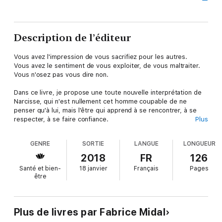
Description de l’éditeur
Vous avez l'impression de vous sacrifiez pour les autres.
Vous avez le sentiment de vous exploiter, de vous maltraiter.
Vous n'osez pas vous dire non.
Dans ce livre, je propose une toute nouvelle interprétation de
Narcisse, qui n'est nullement cet homme coupable de ne
penser qu'à lui, mais l'être qui apprend à se rencontrer, à se
respecter, à se faire confiance.
Plus
Contrairement à une illusion tenace, c'est en étant narcissique,
en étant en paix avec soi, que nous pouvons développer un
GENRE
SORTIE
LANGUE
LONGUEUR
rapport altruiste aux autres, sans chercher ni à les écraser, ni à
leur demander l'impossible.
2018
FR
126
Vous aussi sauvez votre peau ! Devenez narcissique.
Santé et bien-
18 janvier
Français
Pages
être
Plus de livres par Fabrice Midal