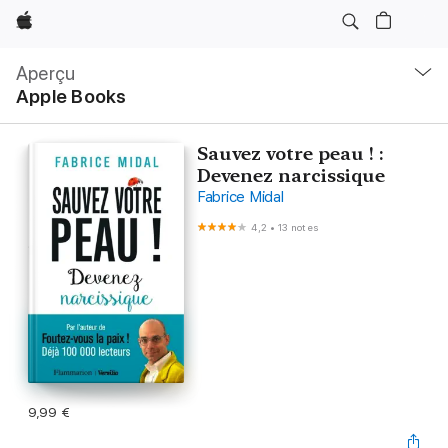
Apple
Navigation
locale
Aperçu
Ouvrir
Apple Books
menu
Sauvez votre peau ! :
Devenez narcissique
Fabrice Midal
4,2
•
13 notes
9,99 €