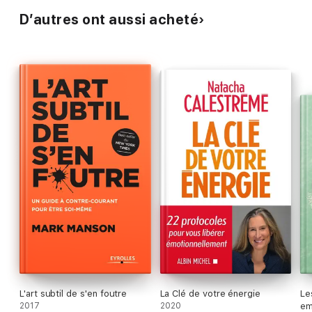
D’autres ont aussi acheté
L'art subtil de s'en foutre
La Clé de votre énergie
Le
2017
2020
em