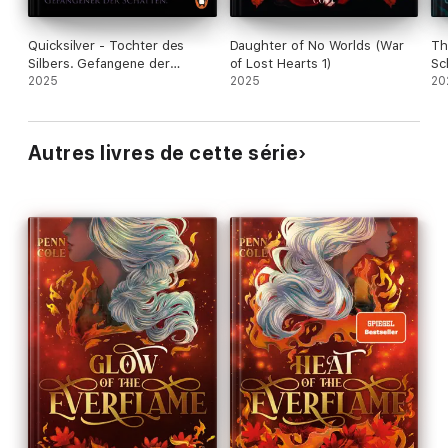
Quicksilver - Tochter des
Daughter of No Worlds (War
Th
Silbers. Gefangene der
of Lost Hearts 1)
Sc
Schatten
2025
2025
20
Autres livres de cette série