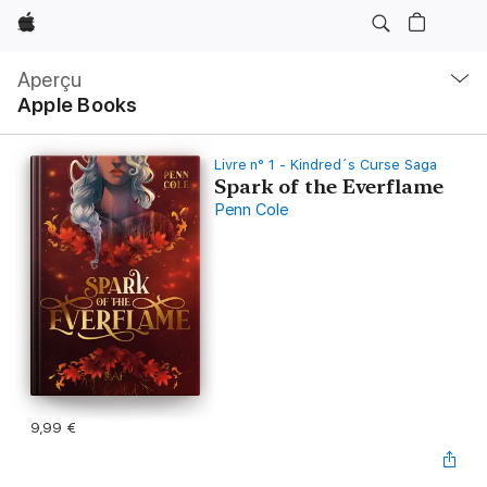
Apple
Navigation
locale
Aperçu
Ouvrir
Apple Books
menu
Livre n° 1 - Kindred´s Curse Saga
Spark of the Everflame
Penn Cole
9,99 €