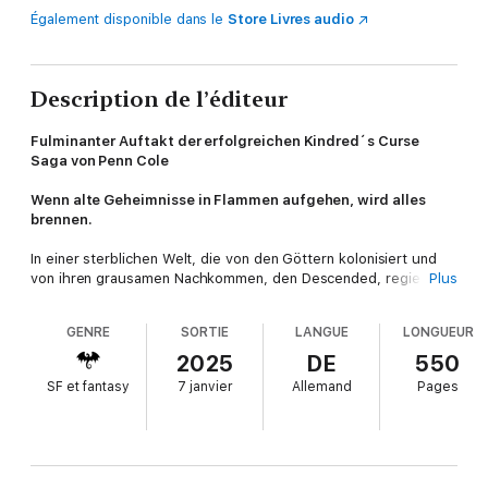
Également disponible dans le
Store Livres audio
Description de l’éditeur
Fulminanter Auftakt der erfolgreichen Kindred´s Curse
Saga von Penn Cole
Wenn alte Geheimnisse in Flammen aufgehen, wird alles
brennen.
In einer sterblichen Welt, die von den Göttern kolonisiert und
von ihren grausamen Nachkommen, den Descended, regiert
Plus
wird, sehnt sich Diem Bellator danach, dem isolierten Leben
ihres armen Dorfes zu entkommen. Das plötzliche
GENRE
SORTIE
LANGUE
LONGUEUR
Verschwinden ihrer Mutter - und die Entdeckung eines
gefährlichen Geheimnisses über ihre Vergangenheit - bieten
2025
DE
550
Diem eine unerwartete Gelegenheit, in die dunkle Welt der
SF et fantasy
7 janvier
Allemand
Pages
adeligen Descended einzutreten und das Netz der Rätsel zu
entschlüsseln, das ihre Mutter hinterlassen hat. Mit dem
attraktiven, geheimnisvollen Erben des sterbenden Königs, der
jeden ihrer Schritte beobachtet, und einem rücksichtslosen
sterblichen Bündnis, das sie rekrutiert, um sich dem