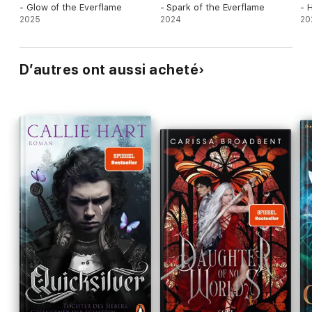
- Glow of the Everflame
- Spark of the Everflame
- 
2025
2024
20
D’autres ont aussi acheté