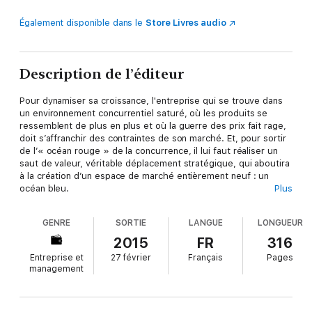
Également disponible dans le
Store Livres audio
Description de l’éditeur
Pour dynamiser sa croissance, l'entreprise qui se trouve dans
un environnement concurrentiel saturé, où les produits se
ressemblent de plus en plus et où la guerre des prix fait rage,
doit s’affranchir des contraintes de son marché. Et, pour sortir
de l’« océan rouge » de la concurrence, il lui faut réaliser un
saut de valeur, véritable déplacement stratégique, qui aboutira
à la création d’un espace de marché entièrement neuf : un
océan bleu.
Plus
C'est ainsi qu'Apple, eBay, le Cirque du Soleil, JCDecaux et
GENRE
SORTIE
LANGUE
LONGUEUR
Amazon ont réussi à ouvrir et conquérir des espaces encore
vierges et créer une demande entièrement nouvelle. Dans cet
2015
FR
316
ouvrage, W. Chan Kim et Renée Mauborgne ont modélisé ces
Entreprise et
27 février
Français
Pages
mouvements stratégiques et proposent une méthodologie
management
indispensable à toute organisation qui cherche à modifier les
bases de son secteur ou de son marché.