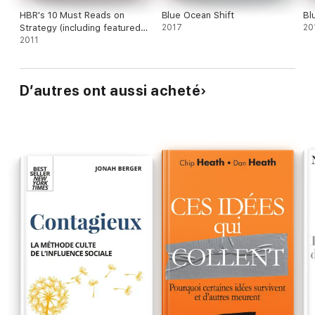
HBR's 10 Must Reads on
Blue Ocean Shift
Bl
Strategy (including featured
2017
20
article "What Is Strategy?" by
2011
Michael E. Porter)
D’autres ont aussi acheté