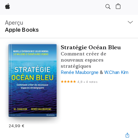
Apple
Navigation
locale
Aperçu
Ouvrir
Apple Books
menu
Stratégie Océan Bleu
Comment créer de
nouveaux espaces
stratégiques
Renée Mauborgne
&
W.Chan Kim
4,8
•
4 notes
24,99 €