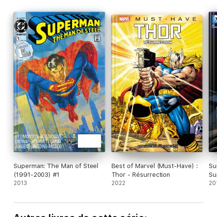
Superman: The Man of Steel
Best of Marvel (Must-Have) :
Su
(1991-2003) #1
Thor - Résurrection
Su
2013
2022
20