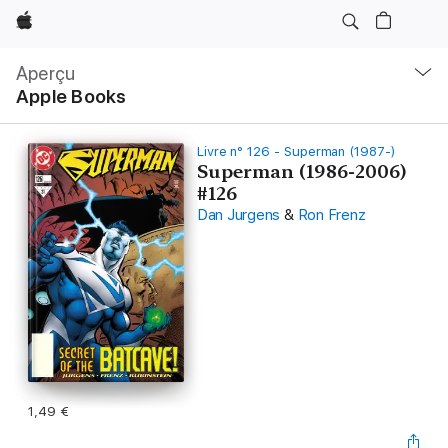
Apple
Navigation
locale
Aperçu
Ouvrir
Apple Books
menu
Livre n° 126 - Superman (1987-)
Superman (1986-2006)
#126
Dan Jurgens
&
Ron Frenz
1,49 €