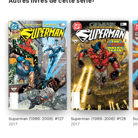
Autres livres de cette série
Superman (1986-2006) #127
Superman (1986-2006) #128
Su
2017
2017
20