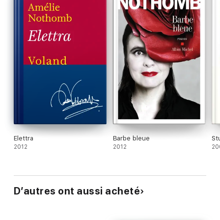
Elettra
Barbe bleue
St
2012
2012
20
D’autres ont aussi acheté