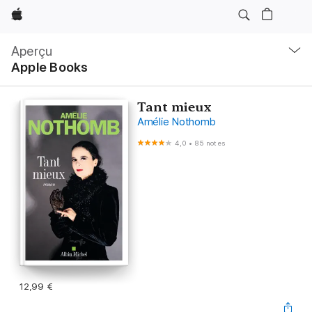
Apple
Navigation
locale
Aperçu
Ouvrir
Apple Books
menu
Tant mieux
Amélie Nothomb
4,0
•
85 notes
12,99 €