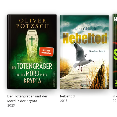
Der Totengräber und der
Nebeltod
In
Mord in der Krypta
2016
20
2023