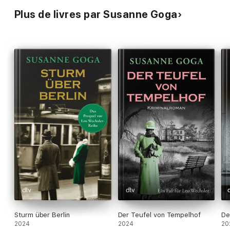
Plus de livres par Susanne Goga
Sturm über Berlin
Der Teufel von Tempelhof
De
2024
2024
20