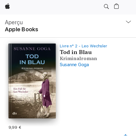
Apple
Navigation
locale
Aperçu
Ouvrir
Apple Books
menu
Livre n° 2 - Leo Wechsler
Tod in Blau
Kriminalroman
Susanne Goga
9,99 €