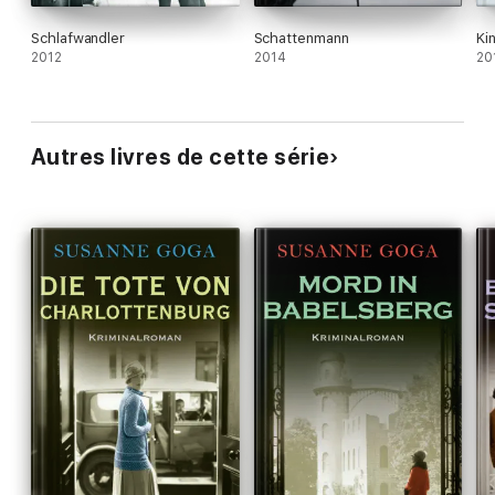
Schlafwandler
Schattenmann
Ki
2012
2014
20
Autres livres de cette série