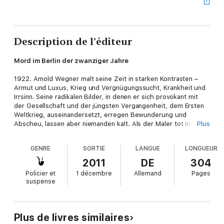
Description de l’éditeur
Mord im Berlin der zwanziger Jahre
1922. Arnold Wegner malt seine Zeit in starken Kontrasten –
Armut und Luxus, Krieg und Vergnügungssucht, Krankheit und
Irrsinn. Seine radikalen Bilder, in denen er sich provokant mit
der Gesellschaft und der jüngsten Vergangenheit, dem Ersten
Weltkrieg, auseinandersetzt, erregen Bewunderung und
Abscheu, lassen aber niemanden kalt. Als der Maler tot in
Plus
seinem Atelier gefunden wird, führt eine erste Spur Kommissar
Leo Wechsler zur rechtsextremen Asgard-Gesellschaft, in der
GENRE
SORTIE
LANGUE
LONGUEUR
viele ehemalige Offiziere verkehren.
Gibt es möglicherweise auch eine Verbindung zu dem Toten im
2011
DE
304
Landwehrkanal, bei dem ein Schriftwechsel mit der Asgard-
Policier et
1 décembre
Allemand
Pages
Gesellschaft gefunden wurde? Die Ermittlungen kommen nicht
suspense
recht voran, bis Leo Wechsler einen Hinweis von der
avantgardistischen Tänzerin Thea Pabst erhält. Und es stellt
sich heraus, dass es einen Zeugen gibt – der jedoch entzieht
sich allen Befragungen durch die Polizei.
Plus de livres similaires