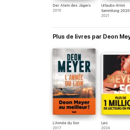
Der Atem des Jägers
Urlaubs-Krimi
2010
Sammlung 2020
Thriller in eine
2021
Plus de livres par Deon Me
L'Année du lion
Leo
2017
2024