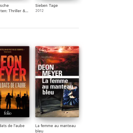
ische
Sieben Tage
ten: Thriller &
2012
ei Droemer
7
dats de l'aube
La femme au manteau
bleu