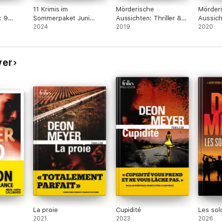
11 Krimis im
Mörderische
Mörder
: 9
Sommerpaket Juni
Aussichten: Thriller &
Aussich
m Band
2024
2024
Krimi bei Knaur #5
2019
Krimi b
2020
Knaur #
yer
La proie
Cupidité
Les sol
2021
2023
2026