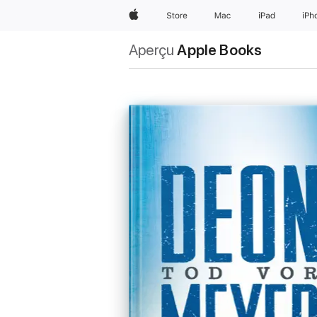
Apple
Store
Mac
iPad
iPh
Aperçu
Apple Books